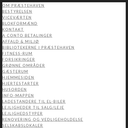
OM PRÆSTEHAVEN
BESTYRELSEN
VICEVÆRTEN
BLOKFORMÆND
KONTAKT
A CONTO BETALINGER
AFFALD & MILJØ
BIBLIOTEKERNE I PRÆSTEHAVEN
FITNESS-RUM
FORSIKRINGER
GRØNNE OMRÅDER
GÆSTERUM
HJEMMESIDEN
HJERTESTARTER
HUSORDEN
INFO-MAPPEN
LADESTANDERE TIL EL-BILER
LEJLIGHEDER TIL SALG/LEJE
LEJLIGHEDSTYPER
RENOVERING OG VEDLIGEHOLDELSE
SELSKABSLOKALER