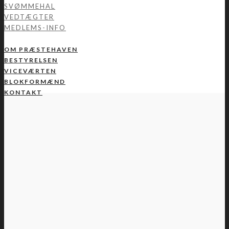
SVØMMEHAL
VEDTÆGTER
MEDLEMS-INFO
OM PRÆSTEHAVEN
BESTYRELSEN
VICEVÆRTEN
BLOKFORMÆND
KONTAKT