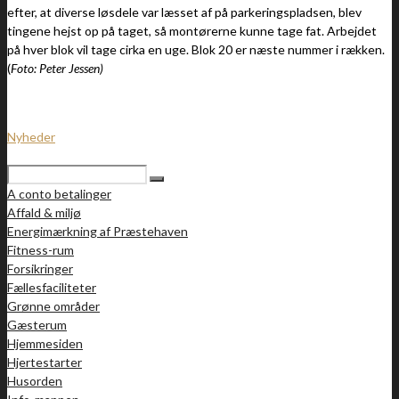
efter, at diverse løsdele var læsset af på parkeringspladsen, blev
tingene hejst op på taget, så montørerne kunne tage fat. Arbejdet
på hver blok vil tage cirka en uge. Blok 20 er næste nummer i rækken.
(
Foto: Peter Jessen)
Nyheder
A conto betalinger
Affald & miljø
Energimærkning af Præstehaven
Fitness-rum
Forsikringer
Fællesfaciliteter
Grønne områder
Gæsterum
Hjemmesiden
Hjertestarter
Husorden