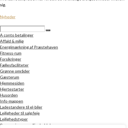
sig.
Nyheder
A conto betalinger
Affald & miljø
Energimærkning af Præstehaven
Fitness-rum
Forsikringer
Fællesfaciliteter
Grønne områder
Gæsterum
Hjemmesiden
Hjertestarter
Husorden
Info-mappen
Ladestandere til el-biler
Lejligheder til salg/leje
Lejlighedstyper
Renovering og vedligeholdelse