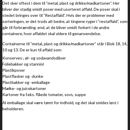
Det sker oftest i dem til ”metal, plast og drikke/madkartoner”. Her
bliver der stadig smidt poser med usorteret affald. De poser skal i
stedet bringes over til ”Restaffald”. Hvis der er problemer med
sorteringen, er det trods alt bedre, at tingene ryger i ”restaffald”, som
går til forbrænding, end, at de bliver smidt forkert i de andre
containere, hvor affaldet skal videre til genanvendelse.
Containerne til ”metal, plast og drikke/madkartoner” står i Blok 18, 14,
10 og 13. De er kun til affald som:
Konserves-, øl- og sodavandsdåser
Foliebakker og stanniol
Plastikposer
Plastflasker og -dunke
Plastbakker og -emballage
Mælke- og juicekartoner
Kartoner fra f.eks. flåede tomater, sovs, suppe
Al emballage skal være tømt for indhold, og det skal smides løst i
beholderen.