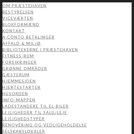
OM PRÆSTEHAVEN
BESTYRELSEN
VICEVÆRTEN
BLOKFORMÆND
KONTAKT
A CONTO BETALINGER
AFFALD & MILJØ
BIBLIOTEKERNE I PRÆSTEHAVEN
FITNESS-RUM
FORSIKRINGER
GRØNNE OMRÅDER
GÆSTERUM
HJEMMESIDEN
HJERTESTARTER
HUSORDEN
INFO-MAPPEN
LADESTANDERE TIL EL-BILER
LEJLIGHEDER TIL SALG/LEJE
LEJLIGHEDSTYPER
RENOVERING OG VEDLIGEHOLDELSE
SELSKABSLOKALER