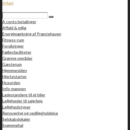
Affald
A conto betalinger
Affald & miljø
Energimærkning af Præstehaven
Fitness-rum
Forsikringer
Fællesfaciliteter
Grønne områder
Gæsterum
Hjemmesiden
Hjertestarter
Husorden
Info-mappen
Ladestandere til el-biler
Lejligheder til salg/leje
Lejlighedstyper
Renovering og vedligeholdelse
Selskabslokaler
Svømmehal