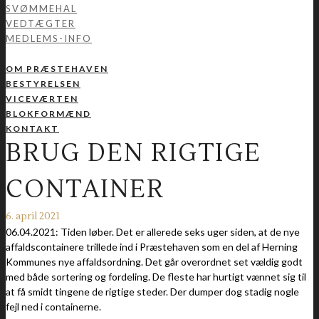
SVØMMEHAL
VEDTÆGTER
MEDLEMS-INFO
OM PRÆSTEHAVEN
BESTYRELSEN
VICEVÆRTEN
BLOKFORMÆND
KONTAKT
BRUG DEN RIGTIGE
CONTAINER
6. april 2021
06.04.2021: Tiden løber. Det er allerede seks uger siden, at de nye
affaldscontainere trillede ind i Præstehaven som en del af Herning
Kommunes nye affaldsordning. Det går overordnet set vældig godt
med både sortering og fordeling. De fleste har hurtigt vænnet sig til
at få smidt tingene de rigtige steder. Der dumper dog stadig nogle
fejl ned i containerne.