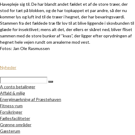
Havepleje sig til. De har blandt andet fældet et af de store træer, der
stod for tæt på blokken, og de har topkappet et par andre, så der nu
kommer lys og luft ind til de træer i hegnet, der har bevaringsværdi.
Stammen fra det fældede træ får lov til at blive liggende i skovbunden til
glæde for insektlivet; mens alt det, der ellers er skåret ned, bliver fliset
sammen med de store bunker af “kvas”, der ligger efter oprydningen af
hegnet hele vejen rundt om arealerne mod vest.
Fotos: Jan Ole Rasmussen
Nyheder
A conto betalinger
Affald & miljø
Energimærkning af Præstehaven
Fitness-rum
Forsikringer
Fællesfaciliteter
Grønne områder
Gæsterum