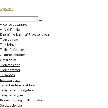
Nyheder
A conto betalinger
Affald & miljø
Energimærkning af Præstehaven
Fitness-rum
Forsikringer
Fællesfaciliteter
Grønne områder
Gæsterum
Hjemmesiden
Hjertestarter
Husorden
Info-mappen
Ladestandere til el-biler
Lejligheder til salg/leje
Lejlighedstyper
Renovering og vedligeholdelse
Selskabslokaler