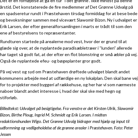
Det er en fornøjelse at gå en tur “i det grønne”. Ikke mindst på denne
årstid. Det konstaterede de fire medlemmer af Det Grønne Udvalg på
en spadseretur rundt i Præstehaven tirsdag formiddag for at bese bede
og bevoksninger sammen med vicevært Slawomir Bizon. Ny i udvalget er
Erik Larsen, der efter generalforsamlingen i marts er trådt til som den
ene af bestyrelsens to repræsentanter.
Rundturen startede på arealerne mod vest, hvor der er grund til at
glæde sig over, at de nyplantede paradisæbletræer i “lunden” allerede
har taget så godt fat, at der efter en flot blomstring er små æbler på vej.
Også de nyplantede efeu- og bøgeplanter gror godt.
På vej vest og syd om Præstehaven drøftede udvalget blandt andet
kommunens arbejde med at udfærdige en ny lokalplan. Den skal bane vej
for to projekter med byggeri af rækkehuse, og her har vi som nærmeste
naboer blandt andet interesse i, hvad der skal ske med hegn og
stiforløb.
Billedtekst: Udvalget på besigtigelse. Fra venstre er det Kirsten Ulrik, Slawomir
Bizon, Birthe Ploug, Ingrid M. Schmidt og Erik Larsen. I midten
redaktionshunden Wigo. Det Grønne Udvalg bidrager med hjælp og input til
udformning og vedligeholdelse af de grønne arealer i Præstehaven. Foto: Peter
Jessen