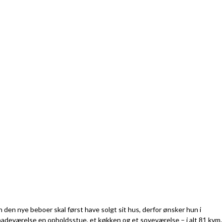
n den nye beboer skal først have solgt sit hus, derfor ønsker hun i
 badeværelse en opholdsstue, et køkken og et soveværelse – i alt 81 kvm.