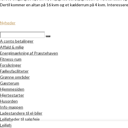
Dertil kommer en altan på 16 kvm og et kælderrum på 4 kvm. Interessered
Nyheder
A conto betalinger
Affald & miljø
Energimærkning af Præstehaven
Fitness-rum
Forsikringer
Fællesfaciliteter
Grønne områder
Gæsterum
Hjemmesiden
Hjertestarter
Husorden
Info-mappen
Ladestandere til el-biler
Lejligheder til salg/leje
Lejlighedstyper