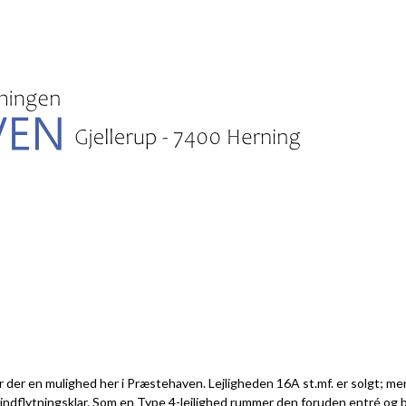
er der en mulighed her i Præstehaven. Lejligheden 16A st.mf. er solgt; me
og indflytningsklar. Som en Type 4-lejlighed rummer den foruden entré og