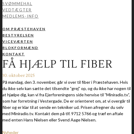
SVØMMEHAL
VEDTÆGTER
MEDLEMS-INFO
OM PRÆSTEHAVEN
BESTYRELSEN
VICEVÆRTEN
BLOKFORMÆND
KONTAKT
FÅ HJÆLP TIL FIBER
30. oktober 2025
På mandag, den 3. november, går vi over til fiber i Præstehaven. Hvis
du ikke selv kan sætte det tilsendte ”grej” op, og du ikke har nogen til
at hjælpe dig, kan vi fra Ejerforeningens side henvise til ”Miniradio.tv”,
som har forretning i Vestergade. De er orienteret om, at vi overgår til
fiber og er klar til at sende en tekniker ud. Prisen afregner du selv
med Miniradio.tv. Kontakt dem på tlf. 9712 5766 og træf en aftale
med enten Hans Nielsen eller Svend Aage Nielsen.
Nyheder