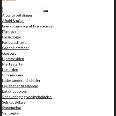
A conto betalinger
Affald & miljø
Energimærkning af Præstehaven
Fitness-rum
Forsikringer
Fællesfaciliteter
Grønne områder
Gæsterum
Hjemmesiden
Hjertestarter
Husorden
Info-mappen
Ladestandere til el-biler
Lejligheder til salg/leje
Lejlighedstyper
Renovering og vedligeholdelse
Selskabslokaler
Svømmehal
Vedtægter