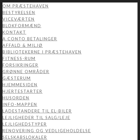
OM PRÆSTEHAVEN
BESTYRELSEN
VICEVÆRTEN
BLOKFORMÆND
KONTAKT
A CONTO BETALINGER
AFFALD & MILJØ
BIBLIOTEKERNE I PRÆSTEHAVEN
FITNESS-RUM
FORSIKRINGER
GRØNNE OMRÅDER
GÆSTERUM
HJEMMESIDEN
HJERTESTARTER
HUSORDEN
INFO-MAPPEN
LADESTANDERE TIL EL-BILER
LEJLIGHEDER TIL SALG/LEJE
LEJLIGHEDSTYPER
RENOVERING OG VEDLIGEHOLDELSE
SELSKABSLOKALER