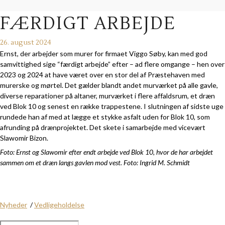
FÆRDIGT ARBEJDE
26. august 2024
Ernst, der arbejder som murer for firmaet Viggo Søby, kan med god
samvittighed sige “færdigt arbejde” efter – ad flere omgange – hen over
2023 og 2024 at have været over en stor del af Præstehaven med
murerske og mørtel. Det gælder blandt andet murværket på alle gavle,
diverse reparationer på altaner, murværket i flere affaldsrum, et dræn
ved Blok 10 og senest en række trappestene. I slutningen af sidste uge
rundede han af med at lægge et stykke asfalt uden for Blok 10, som
afrunding på drænprojektet. Det skete i samarbejde med vicevært
Slawomir Bizon.
Foto: Ernst og Slawomir efter endt arbejde ved Blok 10, hvor de har arbejdet
sammen om et dræn langs gavlen mod vest. Foto: Ingrid M. Schmidt
Nyheder
/
Vedligeholdelse