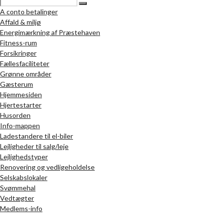
A conto betalinger
Affald & miljø
Energimærkning af Præstehaven
Fitness-rum
Forsikringer
Fællesfaciliteter
Grønne områder
Gæsterum
Hjemmesiden
Hjertestarter
Husorden
Info-mappen
Ladestandere til el-biler
Lejligheder til salg/leje
Lejlighedstyper
Renovering og vedligeholdelse
Selskabslokaler
Svømmehal
Vedtægter
Medlems-info