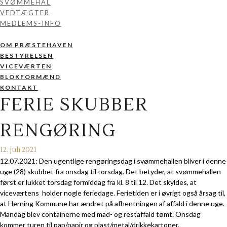
SVØMMEHAL
VEDTÆGTER
MEDLEMS-INFO
OM PRÆSTEHAVEN
BESTYRELSEN
VICEVÆRTEN
BLOKFORMÆND
KONTAKT
FERIE SKUBBER
RENGØRING
12. juli 2021
12.07.2021: Den ugentlige rengøringsdag i svømmehallen bliver i denne
uge (28) skubbet fra onsdag til torsdag. Det betyder, at svømmehallen
først er lukket torsdag formiddag fra kl. 8 til 12. Det skyldes, at
viceværtens holder nogle feriedage. Ferietiden er i øvrigt også årsag til,
at Herning Kommune har ændret på afhentningen af affald i denne uge.
Mandag blev containerne med mad- og restaffald tømt. Onsdag
kommer turen til pap/papir og plast/metal/drikkekartoner.