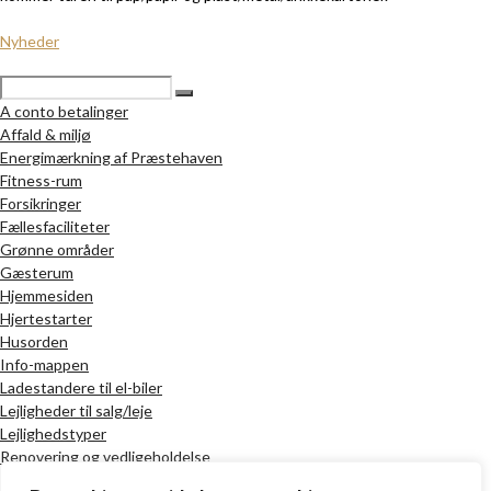
Nyheder
A conto betalinger
Affald & miljø
Energimærkning af Præstehaven
Fitness-rum
Forsikringer
Fællesfaciliteter
Grønne områder
Gæsterum
Hjemmesiden
Hjertestarter
Husorden
Info-mappen
Ladestandere til el-biler
Lejligheder til salg/leje
Lejlighedstyper
Renovering og vedligeholdelse
Selskabslokaler