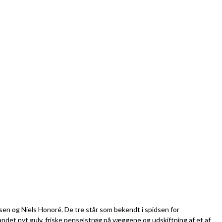
lsen og Niels Honoré. De tre står som bekendt i spidsen for
andet nyt gulv, friske penselstrøg på væggene og udskiftning af et af