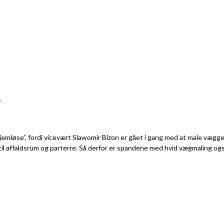
N
hjemløse”, fordi vicevært Slawomir Bizon er gået i gang med at male vægg
 til affaldsrum og parterre. Så derfor er spandene med hvid vægmaling o