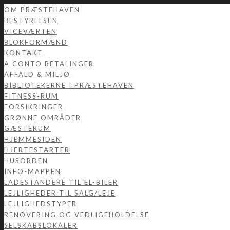
OM PRÆSTEHAVEN
BESTYRELSEN
VICEVÆRTEN
BLOKFORMÆND
KONTAKT
A CONTO BETALINGER
AFFALD & MILJØ
BIBLIOTEKERNE I PRÆSTEHAVEN
FITNESS-RUM
FORSIKRINGER
GRØNNE OMRÅDER
GÆSTERUM
HJEMMESIDEN
HJERTESTARTER
HUSORDEN
INFO-MAPPEN
LADESTANDERE TIL EL-BILER
LEJLIGHEDER TIL SALG/LEJE
LEJLIGHEDSTYPER
RENOVERING OG VEDLIGEHOLDELSE
SELSKABSLOKALER