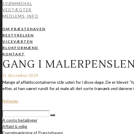
SVØMMEHAL
VEDTÆGTER
MEDLEMS-INFO
OM PRÆSTEHAVEN
BESTYRELSEN
VICEVÆRTEN
BLOKFORMÆND
KONTAKT
GANG I MALERPENSLE
11. december 2024
Mange af affaldscontainerne står uden for i disse dage. De er blevet “
efter, at han været rundt for at male alt det sorte træværk ved dørene
Nyheder
A conto betalinger
Affald & miljø
Energimærkning af Præstehaven