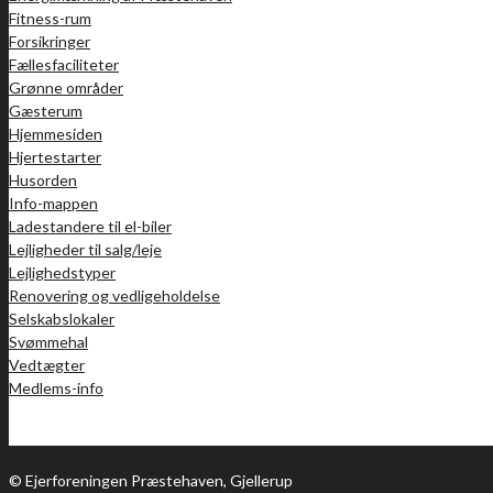
Fitness-rum
Forsikringer
Fællesfaciliteter
Grønne områder
Gæsterum
Hjemmesiden
Hjertestarter
Husorden
Info-mappen
Ladestandere til el-biler
Lejligheder til salg/leje
Lejlighedstyper
Renovering og vedligeholdelse
Selskabslokaler
Svømmehal
Vedtægter
Medlems-info
© Ejerforeningen Præstehaven, Gjellerup