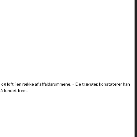
e og loft i en række af affaldsrummene. – De trænger, konstaterer han
gså fundet frem.