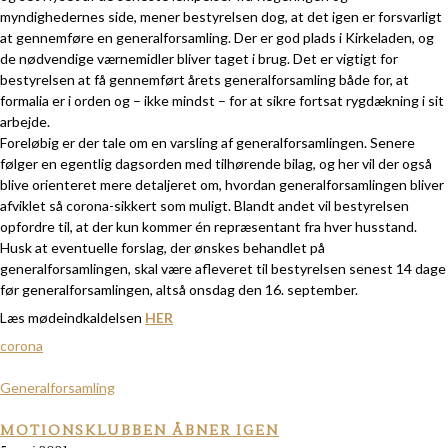
myndighedernes side, mener bestyrelsen dog, at det igen er forsvarligt
at gennemføre en generalforsamling. Der er god plads i Kirkeladen, og
de nødvendige værnemidler bliver taget i brug. Det er vigtigt for
bestyrelsen at få gennemført årets generalforsamling både for, at
formalia er i orden og – ikke mindst – for at sikre fortsat rygdækning i sit
arbejde.
Foreløbig er der tale om en varsling af generalforsamlingen. Senere
følger en egentlig dagsorden med tilhørende bilag, og her vil der også
blive orienteret mere detaljeret om, hvordan generalforsamlingen bliver
afviklet så corona-sikkert som muligt. Blandt andet vil bestyrelsen
opfordre til, at der kun kommer én repræsentant fra hver husstand.
Husk at eventuelle forslag, der ønskes behandlet på
generalforsamlingen, skal være afleveret til bestyrelsen senest 14 dage
før generalforsamlingen, altså onsdag den 16. september.
Læs mødeindkaldelsen
HER
corona
Generalforsamling
MOTIONSKLUBBEN ÅBNER IGEN