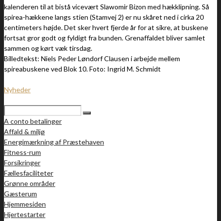
kalenderen til at bistå vicevært Slawomir Bizon med hækklipning. Så
spirea-hækkene langs stien (Stamvej 2) er nu skåret ned i cirka 20
centimeters højde. Det sker hvert fjerde år for at sikre, at buskene
fortsat gror godt og fyldigt fra bunden. Grenaffaldet bliver samlet
sammen og kørt væk tirsdag.
Billedtekst: Niels Peder Løndorf Clausen i arbejde mellem
spireabuskene ved Blok 10. Foto: Ingrid M. Schmidt
Nyheder
A conto betalinger
Affald & miljø
Energimærkning af Præstehaven
Fitness-rum
Forsikringer
Fællesfaciliteter
Grønne områder
Gæsterum
Hjemmesiden
Hjertestarter