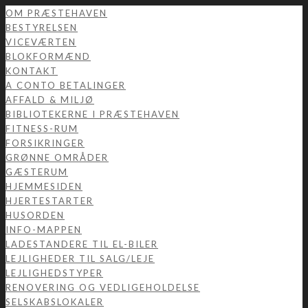
OM PRÆSTEHAVEN
BESTYRELSEN
VICEVÆRTEN
BLOKFORMÆND
KONTAKT
A CONTO BETALINGER
AFFALD & MILJØ
BIBLIOTEKERNE I PRÆSTEHAVEN
FITNESS-RUM
FORSIKRINGER
GRØNNE OMRÅDER
GÆSTERUM
HJEMMESIDEN
HJERTESTARTER
HUSORDEN
INFO-MAPPEN
LADESTANDERE TIL EL-BILER
LEJLIGHEDER TIL SALG/LEJE
LEJLIGHEDSTYPER
RENOVERING OG VEDLIGEHOLDELSE
SELSKABSLOKALER