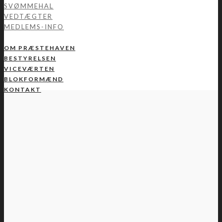
SVØMMEHAL
VEDTÆGTER
MEDLEMS-INFO
OM PRÆSTEHAVEN
BESTYRELSEN
VICEVÆRTEN
BLOKFORMÆND
KONTAKT