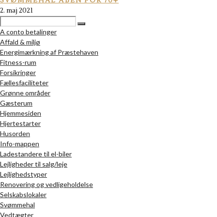
SVØMMEHAL ÅBEN FOR 70+
2. maj 2021
A conto betalinger
Affald & miljø
Energimærkning af Præstehaven
Fitness-rum
Forsikringer
Fællesfaciliteter
Grønne områder
Gæsterum
Hjemmesiden
Hjertestarter
Husorden
Info-mappen
Ladestandere til el-biler
Lejligheder til salg/leje
Lejlighedstyper
Renovering og vedligeholdelse
Selskabslokaler
Svømmehal
Vedtægter