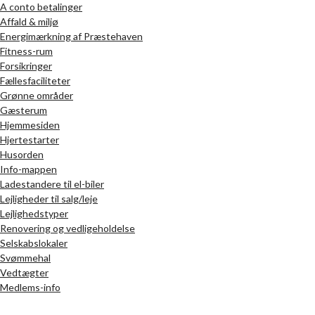
A conto betalinger
Affald & miljø
Energimærkning af Præstehaven
Fitness-rum
Forsikringer
Fællesfaciliteter
Grønne områder
Gæsterum
Hjemmesiden
Hjertestarter
Husorden
Info-mappen
Ladestandere til el-biler
Lejligheder til salg/leje
Lejlighedstyper
Renovering og vedligeholdelse
Selskabslokaler
Svømmehal
Vedtægter
Medlems-info