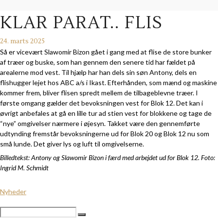
KLAR PARAT.. FLIS
24. marts 2025
Så er vicevært Slawomir Bizon gået i gang med at flise de store bunker
af træer og buske, som han gennem den senere tid har fældet på
arealerne mod vest. Til hjælp har han dels sin søn Antony, dels en
flishugger lejet hos ABC a/s i Ikast. Efterhånden, som mænd og maskine
kommer frem, bliver flisen spredt mellem de tilbageblevne træer. I
første omgang gælder det bevoksningen vest for Blok 12. Det kan i
øvrigt anbefales at gå en lille tur ad stien vest for blokkene og tage de
“nye” omgivelser nærmere i øjesyn. Takket være den gennemførte
udtynding fremstår bevoksningerne ud for Blok 20 og Blok 12 nu som
små lunde. Det giver lys og luft til omgivelserne.
Billedtekst: Antony og Slawomir Bizon i færd med arbejdet ud for Blok 12. Foto:
Ingrid M. Schmidt
Nyheder