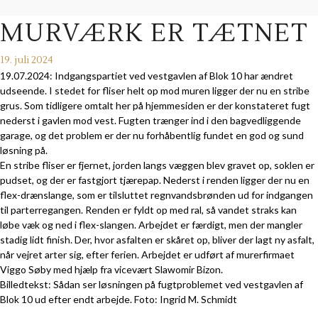
MURVÆRK ER TÆTNET
19. juli 2024
19.07.2024: Indgangspartiet ved vestgavlen af Blok 10 har ændret
udseende. I stedet for fliser helt op mod muren ligger der nu en stribe
grus. Som tidligere omtalt her på hjemmesiden er der konstateret fugt
nederst i gavlen mod vest. Fugten trænger ind i den bagvedliggende
garage, og det problem er der nu forhåbentlig fundet en god og sund
løsning på.
En stribe fliser er fjernet, jorden langs væggen blev gravet op, soklen er
pudset, og der er fastgjort tjærepap. Nederst i renden ligger der nu en
flex-drænslange, som er tilsluttet regnvandsbrønden ud for indgangen
til parterregangen. Renden er fyldt op med ral, så vandet straks kan
løbe væk og ned i flex-slangen. Arbejdet er færdigt, men der mangler
stadig lidt finish. Der, hvor asfalten er skåret op, bliver der lagt ny asfalt,
når vejret arter sig, efter ferien. Arbejdet er udført af murerfirmaet
Viggo Søby med hjælp fra vicevært Slawomir Bizon.
Billedtekst: Sådan ser løsningen på fugtproblemet ved vestgavlen af
Blok 10 ud efter endt arbejde. Foto: Ingrid M. Schmidt