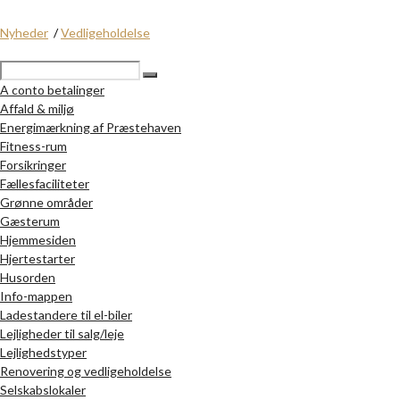
Nyheder
/
Vedligeholdelse
A conto betalinger
Affald & miljø
Energimærkning af Præstehaven
Fitness-rum
Forsikringer
Fællesfaciliteter
Grønne områder
Gæsterum
Hjemmesiden
Hjertestarter
Husorden
Info-mappen
Ladestandere til el-biler
Lejligheder til salg/leje
Lejlighedstyper
Renovering og vedligeholdelse
Selskabslokaler