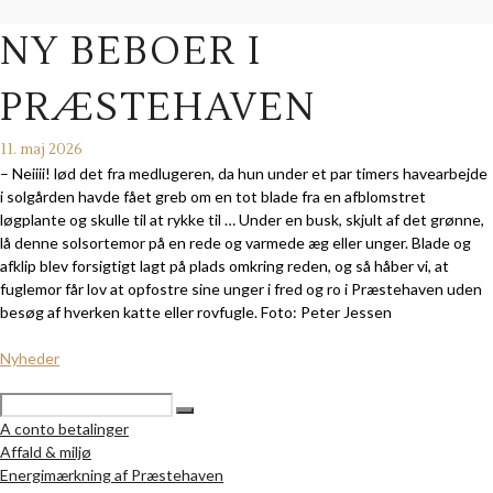
NY BEBOER I
PRÆSTEHAVEN
11. maj 2026
– Neiiii! lød det fra medlugeren, da hun under et par timers havearbejde
i solgården havde fået greb om en tot blade fra en afblomstret
løgplante og skulle til at rykke til … Under en busk, skjult af det grønne,
lå denne solsortemor på en rede og varmede æg eller unger. Blade og
afklip blev forsigtigt lagt på plads omkring reden, og så håber vi, at
fuglemor får lov at opfostre sine unger i fred og ro i Præstehaven uden
besøg af hverken katte eller rovfugle. Foto: Peter Jessen
Nyheder
A conto betalinger
Affald & miljø
Energimærkning af Præstehaven