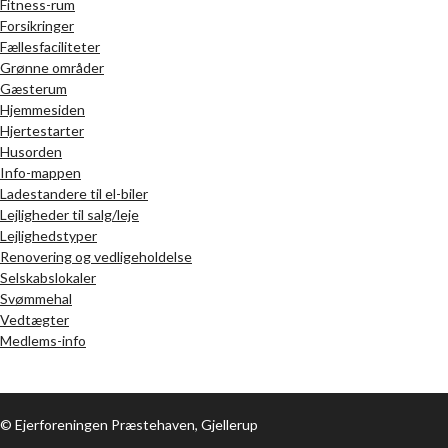
Fitness-rum
Forsikringer
Fællesfaciliteter
Grønne områder
Gæsterum
Hjemmesiden
Hjertestarter
Husorden
Info-mappen
Ladestandere til el-biler
Lejligheder til salg/leje
Lejlighedstyper
Renovering og vedligeholdelse
Selskabslokaler
Svømmehal
Vedtægter
Medlems-info
© Ejerforeningen Præstehaven, Gjellerup