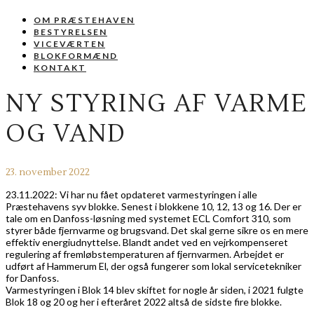
OM PRÆSTEHAVEN
BESTYRELSEN
VICEVÆRTEN
BLOKFORMÆND
KONTAKT
NY STYRING AF VARME
OG VAND
23. november 2022
23.11.2022: Vi har nu fået opdateret varmestyringen i alle
Præstehavens syv blokke. Senest i blokkene 10, 12, 13 og 16. Der er
tale om en Danfoss-løsning med systemet ECL Comfort 310, som
styrer både fjernvarme og brugsvand. Det skal gerne sikre os en mere
effektiv energiudnyttelse. Blandt andet ved en vejrkompenseret
regulering af fremløbstemperaturen af fjernvarmen. Arbejdet er
udført af Hammerum El, der også fungerer som lokal servicetekniker
for Danfoss.
Varmestyringen i Blok 14 blev skiftet for nogle år siden, i 2021 fulgte
Blok 18 og 20 og her i efteråret 2022 altså de sidste fire blokke.