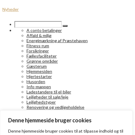
Nyheder
A conto betalinger
Affald & miljø
Energimærkning af Præstehaven
Fitness-rum
Forsikringer
Fællesfaciliteter
Grønne områder
Gæsterum
Hjemmesiden
Hjertestarter
Husorden
Info-mappen
Ladestandere til el-biler
Lejligheder til salg/leje
Lejlighedstyper
Renovering og vedligeholdelse
Selskabslokaler
Svømmehal
Denne hjemmeside bruger cookies
Vedtægter
Medlems-info
Denne hjemmeside bruger cookies til at tilpasse indhold og til