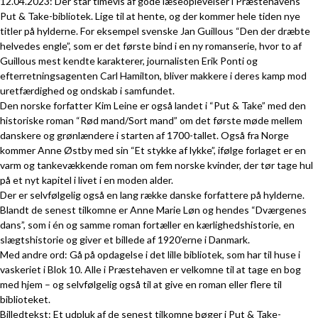
12.04.2023: Der står timevis af gode læseoplevelser i Præstehavens
Put & Take-bibliotek. Lige til at hente, og der kommer hele tiden nye
titler på hylderne. For eksempel svenske Jan Guillous “Den der dræbte
helvedes engle”, som er det første bind i en ny romanserie, hvor to af
Guillous mest kendte karakterer, journalisten Erik Ponti og
efterretningsagenten Carl Hamilton, bliver makkere i deres kamp mod
uretfærdighed og ondskab i samfundet.
Den norske forfatter Kim Leine er også landet i “Put & Take” med den
historiske roman “Rød mand/Sort mand” om det første møde mellem
danskere og grønlændere i starten af 1700-tallet. Også fra Norge
kommer Anne Østby med sin “Et stykke af lykke”, ifølge forlaget er en
varm og tankevækkende roman om fem norske kvinder, der tør tage hul
på et nyt kapitel i livet i en moden alder.
Der er selvfølgelig også en lang række danske forfattere på hylderne.
Blandt de senest tilkomne er Anne Marie Løn og hendes “Dværgenes
dans”, som i én og samme roman fortæller en kærlighedshistorie, en
slægtshistorie og giver et billede af 1920’erne i Danmark.
Med andre ord: Gå på opdagelse i det lille bibliotek, som har til huse i
vaskeriet i Blok 10. Alle i Præstehaven er velkomne til at tage en bog
med hjem – og selvfølgelig også til at give en roman eller flere til
biblioteket.
Billedtekst: Et udpluk af de senest tilkomne bøger i Put & Take-