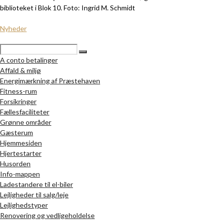
biblioteket i Blok 10. Foto: Ingrid M. Schmidt
Nyheder
A conto betalinger
Affald & miljø
Energimærkning af Præstehaven
Fitness-rum
Forsikringer
Fællesfaciliteter
Grønne områder
Gæsterum
Hjemmesiden
Hjertestarter
Husorden
Info-mappen
Ladestandere til el-biler
Lejligheder til salg/leje
Lejlighedstyper
Renovering og vedligeholdelse