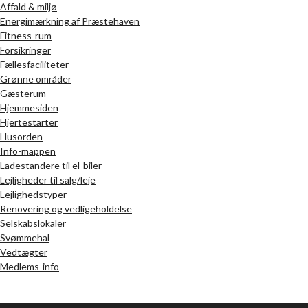
Affald & miljø
Energimærkning af Præstehaven
Fitness-rum
Forsikringer
Fællesfaciliteter
Grønne områder
Gæsterum
Hjemmesiden
Hjertestarter
Husorden
Info-mappen
Ladestandere til el-biler
Lejligheder til salg/leje
Lejlighedstyper
Renovering og vedligeholdelse
Selskabslokaler
Svømmehal
Vedtægter
Medlems-info