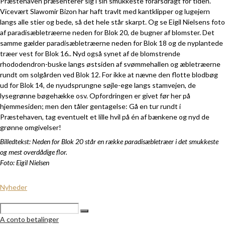
Præstehaven præsenterer sig i sin smukkeste forårsdragt for tiden.
Vicevært Slawomir Bizon har haft travlt med kantklipper og lugejern
langs alle stier og bede, så det hele står skarpt. Og se Eigil Nielsens foto
af paradisæbletræerne neden for Blok 20, de bugner af blomster. Det
samme gælder paradisæbletræerne neden for Blok 18 og de nyplantede
træer vest for Blok 16.. Nyd også synet af de blomstrende
rhododendron-buske langs østsiden af svømmehallen og æbletræerne
rundt om solgården ved Blok 12. For ikke at nævne den flotte blodbøg
ud for Blok 14, de nyudsprungne søjle-ege langs stamvejen, de
lysegrønne bøgehække osv. Opfordringen er givet før her på
hjemmesiden; men den tåler gentagelse: Gå en tur rundt i
Præstehaven, tag eventuelt et lille hvil på én af bænkene og nyd de
grønne omgivelser!
Billedtekst: Neden for Blok 20 står en række paradisæbletræer i det smukkeste
og mest overdådige flor.
Foto: Eigil Nielsen
Nyheder
A conto betalinger