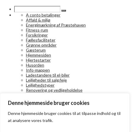
A conto betalinger
Affald & miljø
Energimærkning af Præstehaven
Fitness-rum
Forsikringer
Fællesfaciliteter
Grønne områder
Gæsterum
Hjemmesiden
Hjertestarter
Husorden
Info-mappen
Ladestandere til el-biler
Lejligheder til salg/leje
Lejlighedstyper
Renovering og vedligeholdelse
Selskabslokaler
Svømmehal
Denne hjemmeside bruger cookies
Vedtægter
Medlems-info
Denne hjemmeside bruger cookies til at tilpasse indhold og til
at analysere vores trafik.