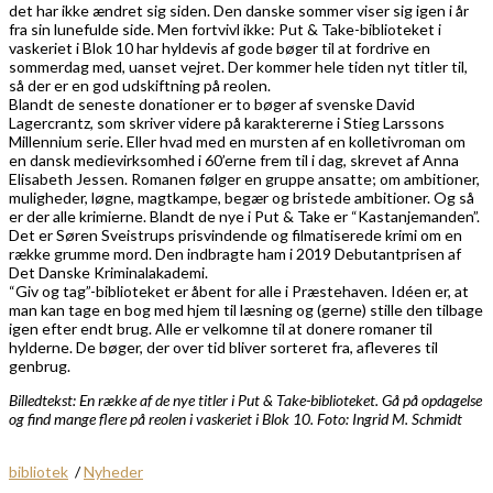
det har ikke ændret sig siden. Den danske sommer viser sig igen i år
fra sin lunefulde side. Men fortvivl ikke: Put & Take-biblioteket i
vaskeriet i Blok 10 har hyldevis af gode bøger til at fordrive en
sommerdag med, uanset vejret. Der kommer hele tiden nyt titler til,
så der er en god udskiftning på reolen.
Blandt de seneste donationer er to bøger af svenske David
Lagercrantz, som skriver videre på karaktererne i Stieg Larssons
Millennium serie. Eller hvad med en mursten af en kolletivroman om
en dansk medievirksomhed i 60’erne frem til i dag, skrevet af Anna
Elisabeth Jessen. Romanen følger en gruppe ansatte; om ambitioner,
muligheder, løgne, magtkampe, begær og bristede ambitioner. Og så
er der alle krimierne. Blandt de nye i Put & Take er “Kastanjemanden”.
Det er Søren Sveistrups prisvindende og filmatiserede krimi om en
række grumme mord. Den indbragte ham i 2019 Debutantprisen af
Det Danske Kriminalakademi.
“Giv og tag”-biblioteket er åbent for alle i Præstehaven. Idéen er, at
man kan tage en bog med hjem til læsning og (gerne) stille den tilbage
igen efter endt brug. Alle er velkomne til at donere romaner til
hylderne. De bøger, der over tid bliver sorteret fra, afleveres til
genbrug.
Billedtekst: En række af de nye titler i Put & Take-biblioteket. Gå på opdagelse
og find mange flere på reolen i vaskeriet i Blok 10. Foto: Ingrid M. Schmidt
bibliotek
/
Nyheder