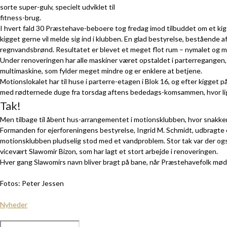
sorte super-gulv, specielt udviklet til
fitness-brug.
I hvert fald 30 Præstehave-beboere tog fredag imod tilbuddet om et kig i
kigget gerne vil melde sig ind i klubben. En glad bestyrelse, bestående 
regnvandsbrønd. Resultatet er blevet et meget flot rum – nymalet og med e
Under renoveringen har alle maskiner været opstaldet i parterregangen, o
multimaskine, som fylder meget mindre og er enklere at betjene.
Motionslokalet har til huse i parterre-etagen i Blok 16, og efter kigget 
med rødternede duge fra torsdag aftens bededags-komsammen, hvor lige
Tak!
Men tilbage til åbent hus-arrangementet i motionsklubben, hvor snakke
Formanden for ejerforeningens bestyrelse, Ingrid M. Schmidt, udbragte en
motionsklubben pludselig stod med et vandproblem. Stor tak var der også
vicevært Slawomir Bizon, som har lagt et stort arbejde i renoveringen.
Hver gang Slawomirs navn bliver bragt på bane, når Præstehavefolk mødes
Fotos: Peter Jessen
Nyheder