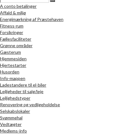
A conto betalinger
Affald & miljø
Energimærkning af Præstehaven
Fitness-rum
Forsikringer
Fællesfaciliteter
Grønne områder
Gæsterum
Hjemmesiden
Hjertestarter
Husorden
Info-mappen
Ladestandere til el-biler
Lejligheder til salg/leje
Lejlighedstyper
Renovering og vedligeholdelse
Selskabslokaler
Svømmehal
Vedtægter
Medlems-info