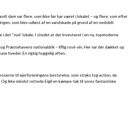
t dem var flere, som ikke før har været i lokalet – og flere, som efter
eringen, som blev udløst af en vandskade på grund af en nedslidt
i det “nye” lokale. I stedet er der investeret i en ny, topmoderne
s og Præstehavens nationaldrik – liflig rosé-vin. Her var der dækket op
e hveder. En rigtig hyggelig aften.
roserne til ejerforeningens bestyrelse, som straks tog action, da
 Og ikke mindst rettede Eigil en kæmpe-tak til vores fantastiske