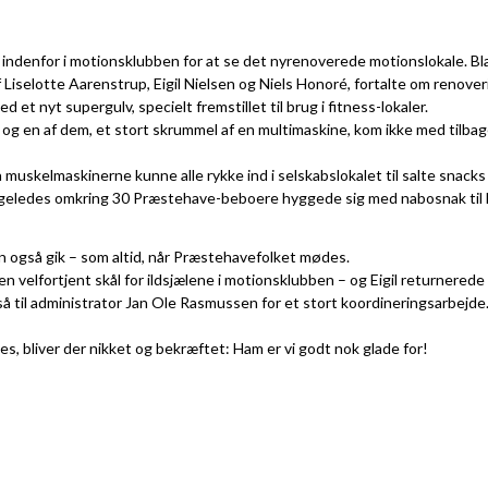
ndenfor i motionsklubben for at se det nyrenoverede motionslokale. Bland
af Liselotte Aarenstrup, Eigil Nielsen og Niels Honoré, fortalte om renov
t nyt supergulv, specielt fremstillet til brug i fitness-lokaler.
g en af dem, et stort skrummel af en multimaskine, kom ikke med tilbage 
på muskelmaskinerne kunne alle rykke ind i selskabslokalet til salte snack
ledes omkring 30 Præstehave-beboere hyggede sig med nabosnak til lun
n også gik – som altid, når Præstehavefolket mødes.
 velfortjent skål for ildsjælene i motionsklubben – og Eigil returnerede 
 til administrator Jan Ole Rasmussen for et stort koordineringsarbejde.
, bliver der nikket og bekræftet: Ham er vi godt nok glade for!