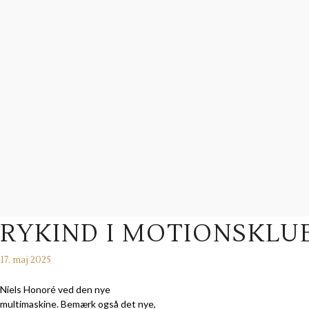
RYKIND I MOTIONSKLU
17. maj 2025
Niels Honoré ved den nye
multimaskine. Bemærk også det nye,