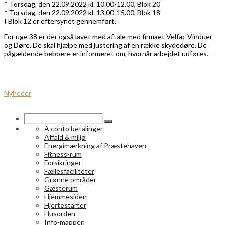
* Torsdag, den 22.09.2022 kl. 10.00-12.00, Blok 20
* Torsdag, den 22.09.2022 kl. 13.00-15.00, Blok 18
I Blok 12 er eftersynet gennemført.
For uge 38 er der også lavet med aftale med firmaet Velfac Vinduer
og Døre. De skal hjælpe med justering af en række skydedøre. De
pågældende beboere er informeret om, hvornår arbejdet udføres.
Nyheder
A conto betalinger
Affald & miljø
Energimærkning af Præstehaven
Fitness-rum
Forsikringer
Fællesfaciliteter
Grønne områder
Gæsterum
Hjemmesiden
Hjertestarter
Husorden
Info-mappen