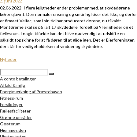
2. juni 2022
02.06.2022: I flere lejligheder er der problemer med, at skydedørene
kører ujævnt. Den normale rensning og smøring løser det ikke, og derfor
er firmaet Velfac, som i sin tid har produceret dørene, nu tilkaldt.
Montørerne skal se på i alt 17 skydedøre, fordelt på 9 lejligheder og et
fællesrum. I nogle tilfælde kan det blive nødvendigt at udskifte en
såkaldt topskinne for at få døren til at glide igen. Det er Ejerforeningen,
der står for vedligeholdelsen af vinduer og skydedøre.
Nyheder
A conto betalinger
Affald & miljø
Energimærkning af Præstehaven
Fitness-rum
Forsikringer
Fællesfaciliteter
Grønne områder
Gæsterum
Hjemmesiden
Hjertestarter