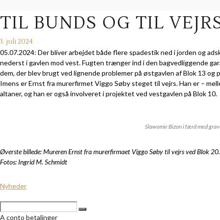
TIL BUNDS OG TIL VEJR
3. juli 2024
05.07.2024: Der bliver arbejdet både flere spadestik ned i jorden og ads
nederst i gavlen mod vest. Fugten trænger ind i den bagvedliggende garag
dem, der blev brugt ved lignende problemer på østgavlen af Blok 13 og 
Imens er Ernst fra murerfirmet Viggo Søby steget til vejrs. Han er – me
altaner, og han er også involveret i projektet ved vestgavlen på Blok 10.
Slawomir Bizon i færd med grav
Øverste billede: Mureren Ernst fra murerfirmaet Viggo Søby til vejrs ved Blok 20.
Fotos: Ingrid M. Schmidt
Nyheder
A conto betalinger