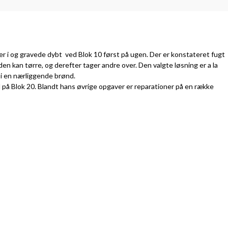
ter i og gravede dybt ved Blok 10 først på ugen. Der er konstateret fugt
en kan tørre, og derefter tager andre over. Den valgte løsning er a la
 i en nærliggende brønd.
l på Blok 20. Blandt hans øvrige opgaver er reparationer på en række