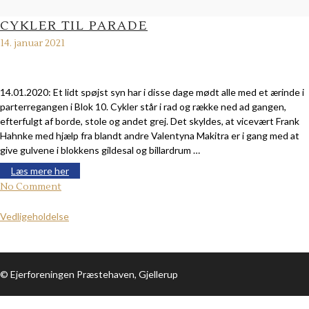
CYKLER TIL PARADE
14. januar 2021
14.01.2020: Et lidt spøjst syn har i disse dage mødt alle med et ærinde i
parterregangen i Blok 10. Cykler står i rad og række ned ad gangen,
efterfulgt af borde, stole og andet grej. Det skyldes, at vicevært Frank
Hahnke med hjælp fra blandt andre Valentyna Makitra er i gang med at
give gulvene i blokkens gildesal og billardrum …
Læs mere her
No Comment
Vedligeholdelse
© Ejerforeningen Præstehaven, Gjellerup