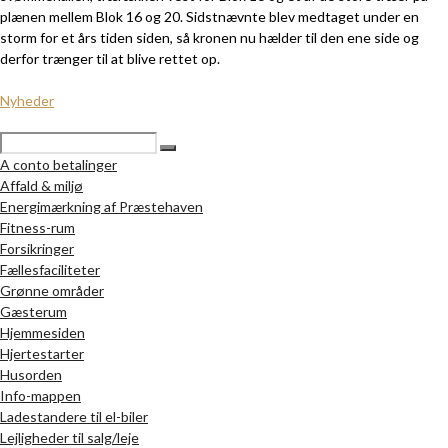
plænen mellem Blok 16 og 20. Sidstnævnte blev medtaget under en
storm for et års tiden siden, så kronen nu hælder til den ene side og
derfor trænger til at blive rettet op.
Nyheder
A conto betalinger
Affald & miljø
Energimærkning af Præstehaven
Fitness-rum
Forsikringer
Fællesfaciliteter
Grønne områder
Gæsterum
Hjemmesiden
Hjertestarter
Husorden
Info-mappen
Ladestandere til el-biler
Lejligheder til salg/leje