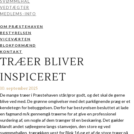
SVØMMEHAL
VEDTÆGTER
MEDLEMS-INFO
OM PRÆSTEHAVEN
BESTYRELSEN
VICEVÆRTEN
BLOKFORMÆND
KONTAKT
TRÆER BLIVER
INSPICERET
10. september 2025
De mange træer i Præstehaven står/gror godt, og det skal de gerne
blive ved med. De grønne omgivelser med det parklignende præg er et
kendetegn for bebyggelsen. Derfor har bestyrelsen besluttet at lade
en fagmand m/k gennemgå træerne for at give en professionel
vurdering af, om nogle af dem trænger til en beskæring. Det gælder
blandt andet søjleegene langs stamvejen, den store eg ved
svømmehallen, trærækken vest for Blok 16 og et af de store træer på