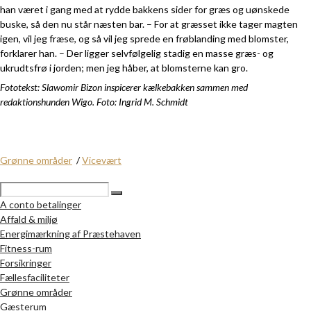
han været i gang med at rydde bakkens sider for græs og uønskede
buske, så den nu står næsten bar. – For at græsset ikke tager magten
igen, vil jeg fræse, og så vil jeg sprede en frøblanding med blomster,
forklarer han. – Der ligger selvfølgelig stadig en masse græs- og
ukrudtsfrø i jorden; men jeg håber, at blomsterne kan gro.
Fototekst: Slawomir Bizon inspicerer kælkebakken sammen med
redaktionshunden Wigo. Foto: Ingrid M. Schmidt
Grønne områder
/
Vicevært
A conto betalinger
Affald & miljø
Energimærkning af Præstehaven
Fitness-rum
Forsikringer
Fællesfaciliteter
Grønne områder
Gæsterum