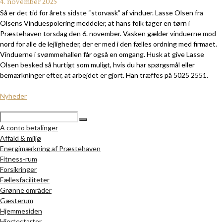
4. november 2025
Så er det tid for årets sidste “storvask” af vinduer. Lasse Olsen fra
Olsens Vinduespolering meddeler, at hans folk tager en tørn i
Præstehaven torsdag den 6. november. Vasken gælder vinduerne mod
nord for alle de lejligheder, der er med i den fælles ordning med firmaet.
Vinduerne i svømmehallen får også en omgang. Husk at give Lasse
Olsen besked så hurtigt som muligt, hvis du har spørgsmål eller
bemærkninger efter, at arbejdet er gjort. Han træffes på 5025 2551.
Nyheder
A conto betalinger
Affald & miljø
Energimærkning af Præstehaven
Fitness-rum
Forsikringer
Fællesfaciliteter
Grønne områder
Gæsterum
Hjemmesiden
Hjertestarter